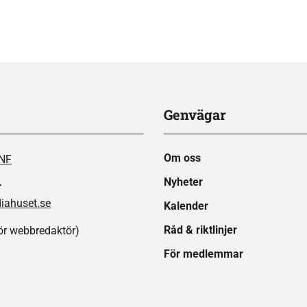
Genvägar
Om oss
SNF
Nyheter
r
ahuset.se
Kalender
Råd & riktlinjer
ör webbredaktör)
För medlemmar