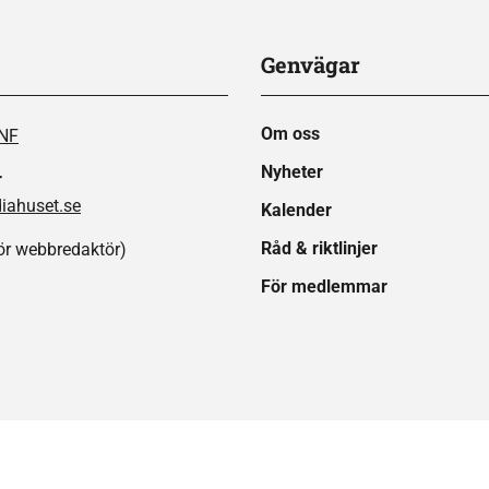
Genvägar
Om oss
SNF
Nyheter
r
ahuset.se
Kalender
Råd & riktlinjer
ör webbredaktör)
För medlemmar