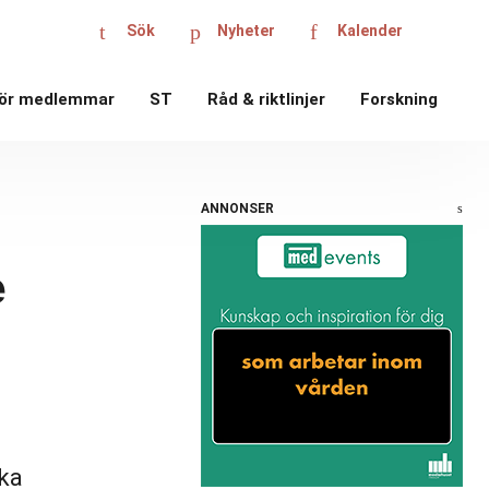
Sök
Nyheter
Kalender
ör medlemmar
ST
Råd & riktlinjer
Forskning
ANNONSER
e
ska