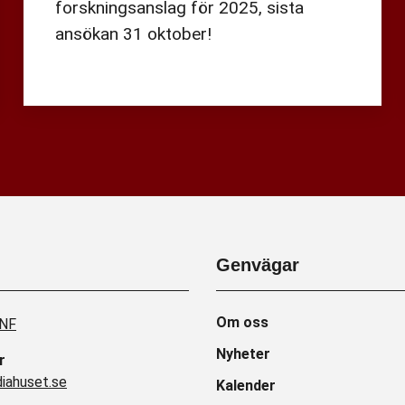
forskningsanslag för 2025, sista
ansökan 31 oktober!
Genvägar
Om oss
SNF
Nyheter
r
ahuset.se
Kalender